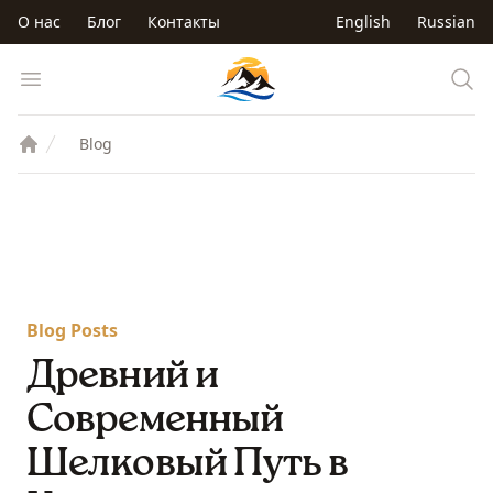
Перейти к основному содержанию
О нас
Блог
Контакты
English
Russian
Trip to Kyrgyzstan
Open menu
Blog
Blog Posts
Древний и
Современный
Шелковый Путь в