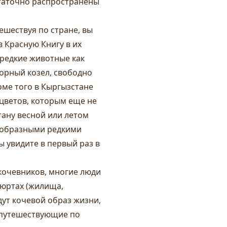
статочно распространены
ешествуя по стране, вы
 Красную Книгу в их
 редкие животные как
орный козел, свободно
оме того в Кыргызстане
цветов, которым еще не
тану весной или летом
нообразными редкими
ы увидите в первый раз в
 кочевников, многие люди
 юртах (жилища,
дут кочевой образ жизни,
, путешествующие по