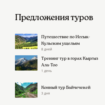
Предложения туров
Путешествие по Иссык-
Кульским ущельям
8 дней
Тренинг тур в горах Кыргыз
Ала-Тоо
1 день
Конный тур Байчечекей
3 дня