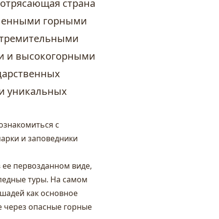
потрясающая страна
сленными горными
стремительными
и и высокогорными
ударственных
 и уникальных
ознакомиться с
арки и заповедники
 ее первозданном виде,
педные туры. На самом
ошадей как основное
е через опасные горные