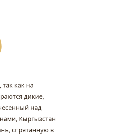
 так как на
раются дикие,
несенный над
нами, Кыргызстан
ань, спрятанную в