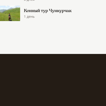
Конный тур Чункурчак
1 день