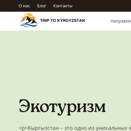
Перейти к основному содержанию
О нас
Блог
Контакты
Trip to Kyrgyzstan
Направле
Экотуризм
<p>Кыргызстан – это одно из уникальных м