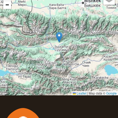
−
Leaflet
|
Map data ©
Google