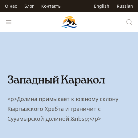
Перейти к основному содержанию
О нас
Блог
Контакты
English
Russian
Trip to Kyrgyzstan
Open menu
Западный Каракол
<p>Долина примыкает к южному склону
Кыргызского Хребта и граничит с
Сууамырской долиной.&nbsp;</p>