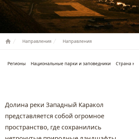
Направления
Направления
Регионы
Национальные парки и заповедники
Страна не
Долина реки Западный Каракол
представляется собой огромное
пространство, где сохранились
нетронутые природные ландшафты.