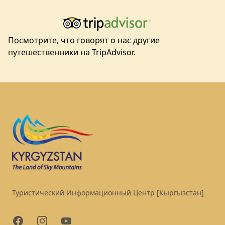
Посмотрите, что говорят о нас другие
путешественники на TripAdvisor.
Footer
Туристический Информационный Центр [Кыргызстан]
Facebook
Instagram
YouTube