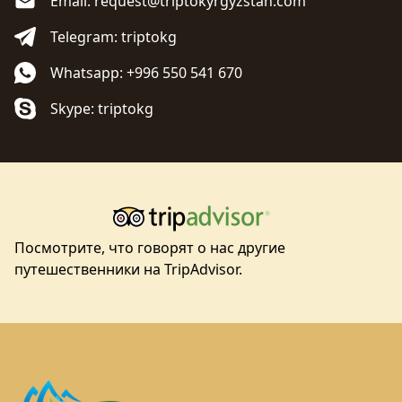
Email: request@triptokyrgyzstan.com
Telegram: triptokg
Whatsapp: +996 550 541 670
Skype: triptokg
Посмотрите, что говорят о нас другие
путешественники на TripAdvisor.
Footer