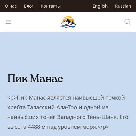
Перейти к основному содержанию
О нас
Блог
Контакты
English
Russian
Trip to Kyrgyzstan
Open menu
Пик Манас
<p>Пик Манас является наивысшей точкой
хребта Таласский Ала-Тоо и одной из
наивысших точек Западного Тянь-Шаня. Его
высота 4488 м над уровнем моря.</p>