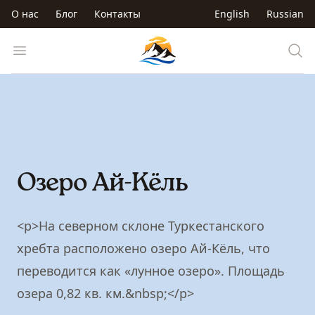
Перейти к основному содержанию
О нас
Блог
Контакты
English
Russian
Trip to Kyrgyzstan
Open menu
Озеро Ай-Кёль
<p>На северном склоне Туркестанского
хребта расположено озеро Ай-Кёль, что
переводится как «лунное озеро». Площадь
озера 0,82 кв. км.&nbsp;</p>