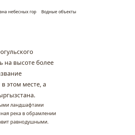
ана небесных гор
Водные объекты
тогульского
ь на высоте более
азвание
в этом месте, а
Кыргызстана.
ными ландшафтами
ная река в обрамлении
тавит равнодушными.