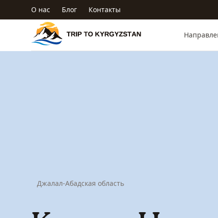
Перейти к основному содержанию
О нас
Блог
Контакты
Trip to Kyrgyzstan
Направле
Джалал-Абадская область