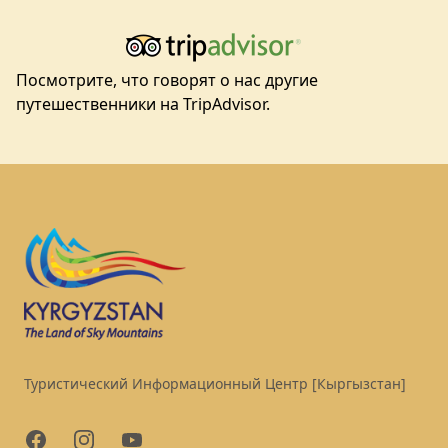
Посмотрите, что говорят о нас другие
путешественники на TripAdvisor.
Footer
Туристический Информационный Центр [Кыргызстан]
Facebook
Instagram
YouTube