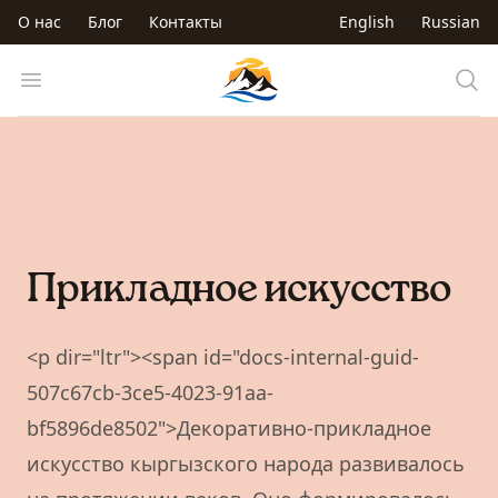
Перейти к основному содержанию
О нас
Блог
Контакты
English
Russian
Trip to Kyrgyzstan
Open menu
Прикладное искусство
<p dir="ltr"><span id="docs-internal-guid-
507c67cb-3ce5-4023-91aa-
bf5896de8502">Декоративно-прикладное
искусство кыргызского народа развивалось